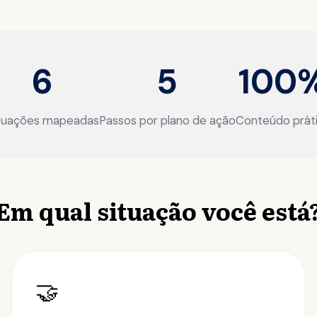
6
5
100
tuações mapeadas
Passos por plano de ação
Conteúdo prát
Em qual situação você está
🤝