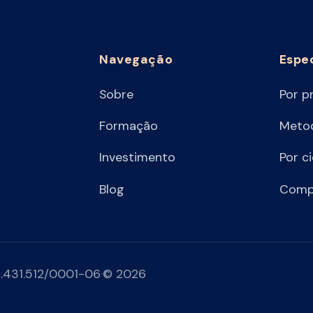
Navegação
Espe
Sobre
Por p
Formação
Metod
Investimento
Por c
Blog
Comp
.431.512/0001-06
·
© 2026