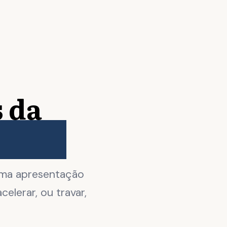
 da
nglês
 Uma apresentação
elerar, ou travar,