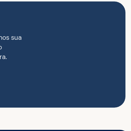
mos sua
o
ra.