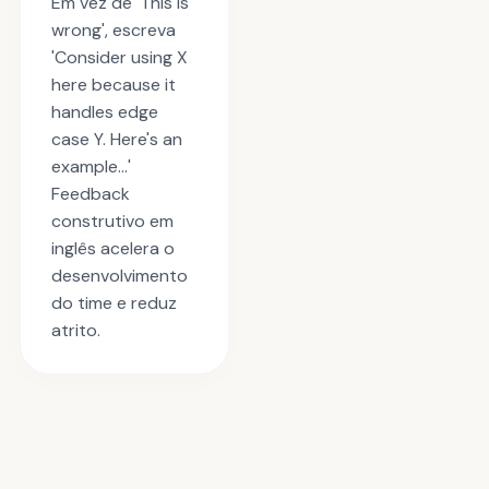
Em vez de 'This is
wrong', escreva
'Consider using X
here because it
handles edge
case Y. Here's an
example...'
Feedback
construtivo em
inglês acelera o
desenvolvimento
do time e reduz
atrito.