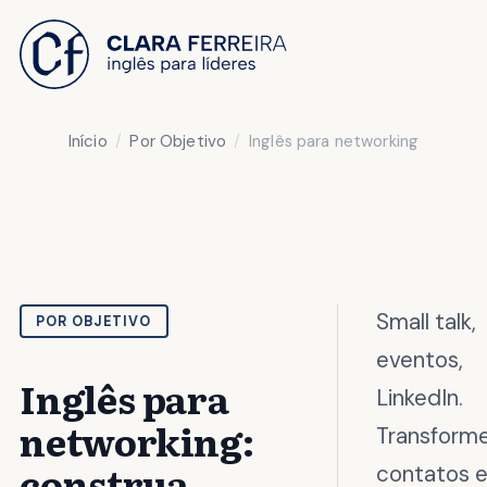
 O CONTEÚDO
Início
Por Objetivo
Inglês para networking
Small talk,
POR OBJETIVO
eventos,
Inglês para
LinkedIn.
networking:
Transform
construa
contatos 