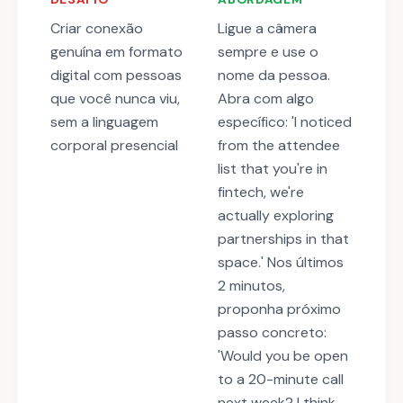
Criar conexão
Ligue a câmera
genuína em formato
sempre e use o
digital com pessoas
nome da pessoa.
que você nunca viu,
Abra com algo
sem a linguagem
específico: 'I noticed
corporal presencial
from the attendee
list that you're in
fintech, we're
actually exploring
partnerships in that
space.' Nos últimos
2 minutos,
proponha próximo
passo concreto:
'Would you be open
to a 20-minute call
next week? I think