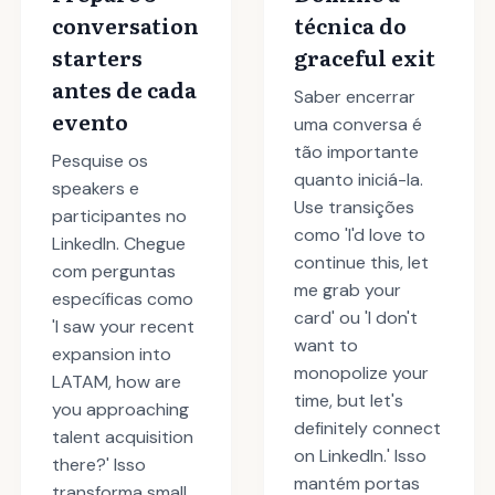
conversation
técnica do
starters
graceful exit
antes de cada
Saber encerrar
evento
uma conversa é
tão importante
Pesquise os
quanto iniciá-la.
speakers e
Use transições
participantes no
como 'I'd love to
LinkedIn. Chegue
continue this, let
com perguntas
me grab your
específicas como
card' ou 'I don't
'I saw your recent
want to
expansion into
monopolize your
LATAM, how are
time, but let's
you approaching
definitely connect
talent acquisition
on LinkedIn.' Isso
there?' Isso
mantém portas
transforma small