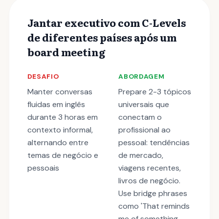
Jantar executivo com C-Levels
de diferentes países após um
board meeting
DESAFIO
ABORDAGEM
Manter conversas
Prepare 2-3 tópicos
fluidas em inglês
universais que
durante 3 horas em
conectam o
contexto informal,
profissional ao
alternando entre
pessoal: tendências
temas de negócio e
de mercado,
pessoais
viagens recentes,
livros de negócio.
Use bridge phrases
como 'That reminds
me of something