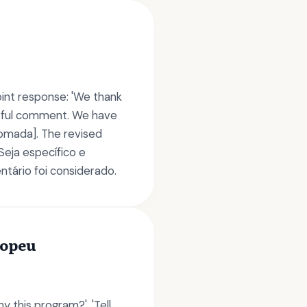
int response: 'We thank
ghtful comment. We have
tomada]. The revised
 Seja específico e
ário foi considerado.
ropeu
 this program?', 'Tell