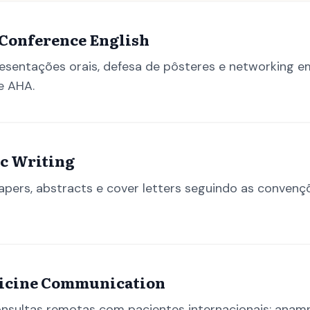
Conference English
esentações orais, defesa de pôsteres e networking 
e AHA.
ic Writing
apers, abstracts e cover letters seguindo as convençõ
icine Communication
sultas remotas com pacientes internacionais: anamn