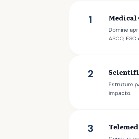
1
Medical 
Domine apr
ASCO, ESC 
2
Scientif
Estruture p
impacto.
3
Telemed
Conduza con