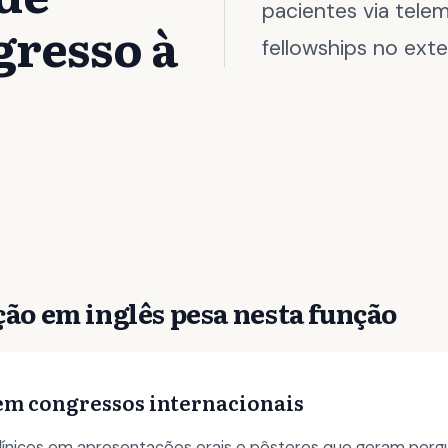
pacientes via tele
gresso à
fellowships no exter
ão em inglês pesa nesta função
em congressos internacionais
línicos em apresentações orais e pôsteres que geram perg