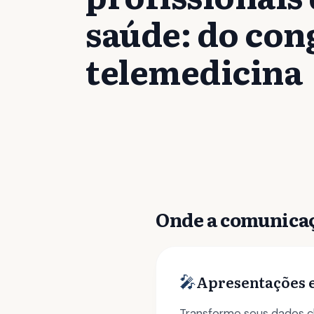
saúde: do con
telemedicina
Onde a comunicaç
🎤
Apresentações 
Transforme seus dados c