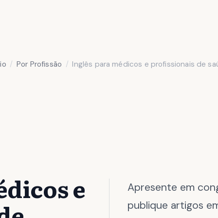
cio
Por Profissão
Inglês para médicos e profissionais de s
édicos e
Apresente em congr
 de
publique artigos e