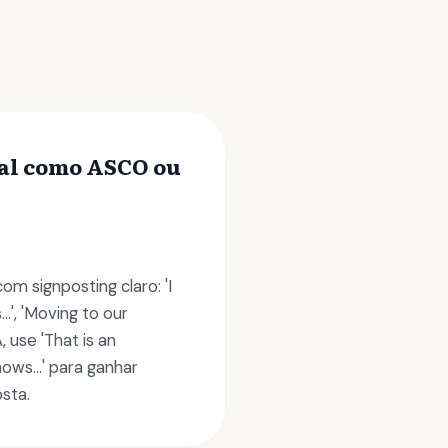
nal como ASCO ou
m signposting claro: 'I
..', 'Moving to our
 use 'That is an
ows...' para ganhar
sta.