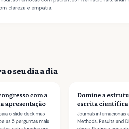
om clareza e empatia.
a o seu dia a dia
congresso com a
Domine a estrut
a apresentação
escrita científica
aia o slide deck mas
Journals internacionais
pe as 5 perguntas mais
Methods, Results and D
ostas estruturadas em
claras. Pratique conec