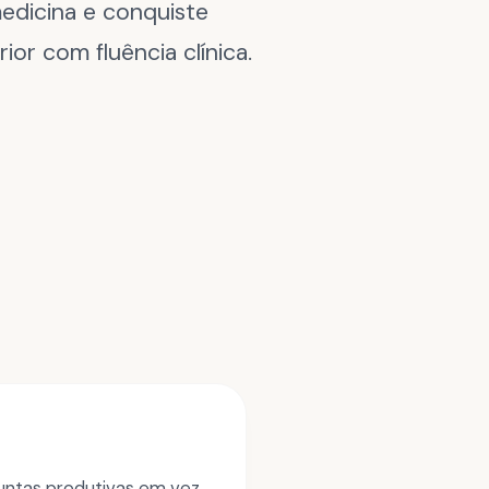
medicina e conquiste
ior com fluência clínica.
untas produtivas em vez