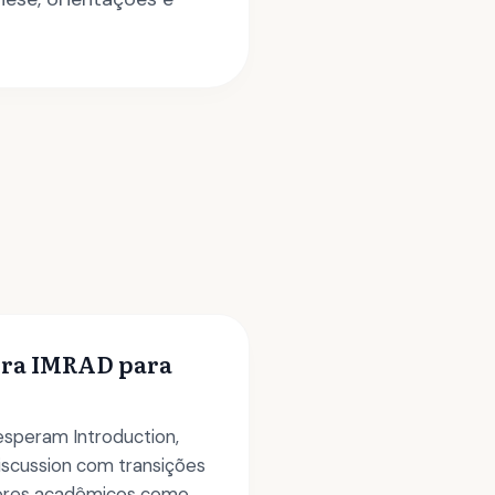
ura IMRAD para
 esperam Introduction,
iscussion com transições
tores acadêmicos como