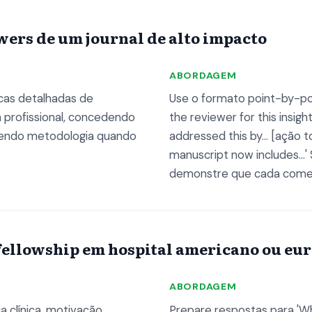
wers de um journal de alto impacto
ABORDAGEM
icas detalhadas de
Use o formato point-by-po
profissional, concedendo
the reviewer for this insi
dendo metodologia quando
addressed this by... [ação 
manuscript now includes...'
demonstre que cada coment
fellowship em hospital americano ou eu
ABORDAGEM
 clínica, motivação
Prepare respostas para 'Why