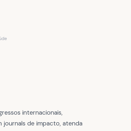
aúde
essos internacionais,
m journals de impacto, atenda