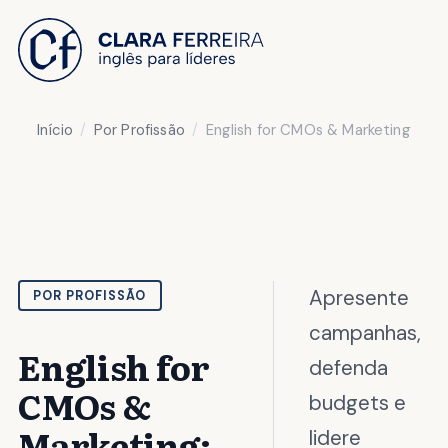
 O CONTEÚDO
Início
Por Profissão
English for CMOs & Marketing
Apresente
POR PROFISSÃO
campanhas,
English for
defenda
CMOs &
budgets e
Marketing:
lidere