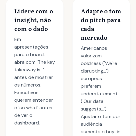
Lidere com o
Adapte o tom
insight, não
do pitch para
com o dado
cada
mercado
Em
apresentações
Americanos
para o board,
valorizam
abra com 'The key
boldness ('We're
takeaway is...'
disrupting...'),
antes de mostrar
europeus
os números.
preferem
Executivos
understatement
querem entender
('Our data
o 'so what' antes
suggests...').
de ver o
Ajustar o tom por
dashboard.
audiência
aumenta o buy-in