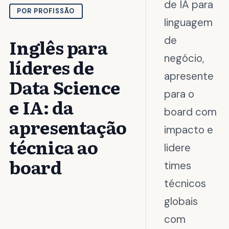
de IA para
POR PROFISSÃO
linguagem
de
Inglês para
negócio,
líderes de
apresente
Data Science
para o
e IA: da
board com
apresentação
impacto e
técnica ao
lidere
board
times
técnicos
globais
com