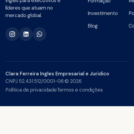
Inglês para executivos e
Formação
Me
líderes que atuam no
Investimento
Po
mercado global.
Blog
C
Clara Ferreira Ingles Empresarial e Juridico
·
CNPJ 52.431.512/0001-06
·
© 2026
Política de privacidade
Termos e condições