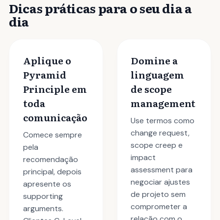
Dicas práticas para o seu dia a
dia
Aplique o
Domine a
Pyramid
linguagem
Principle em
de scope
toda
management
comunicação
Use termos como
change request,
Comece sempre
scope creep e
pela
impact
recomendação
assessment para
principal, depois
negociar ajustes
apresente os
de projeto sem
supporting
comprometer a
arguments.
relação com o