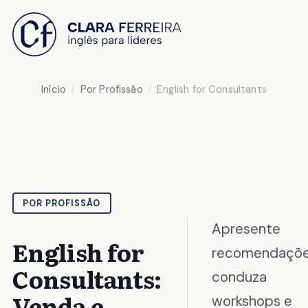
 O CONTEÚDO
Início
Por Profissão
English for Consultants
POR PROFISSÃO
Apresente
English for
recomendaçõe
Consultants:
conduza
Venda e
workshops e