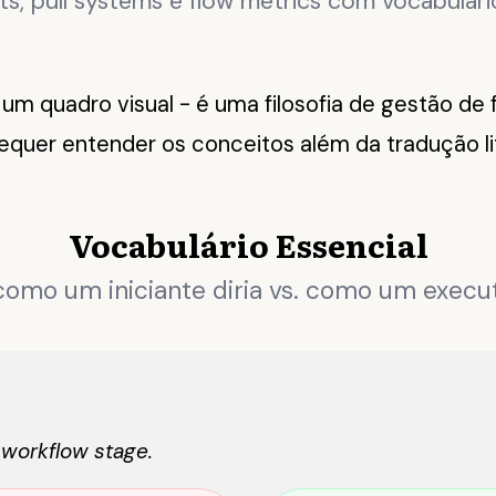
ts, pull systems e flow metrics com vocabulári
um quadro visual - é uma filosofia de gestão de 
equer entender os conceitos além da tradução lit
Vocabulário Essencial
omo um iniciante diria vs. como um executi
workflow stage.