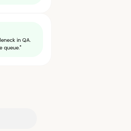
leneck in QA.
e queue."