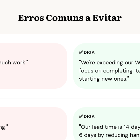
Erros Comuns a Evitar
✅ DIGA
uch work."
"We're exceeding our WIP
focus on completing it
starting new ones."
✅ DIGA
ng."
"Our lead time is 14 day
6 days by reducing hand