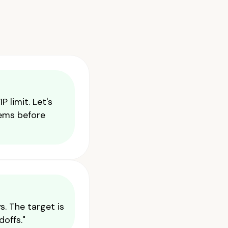
 limit. Let's
ems before
s. The target is
offs."