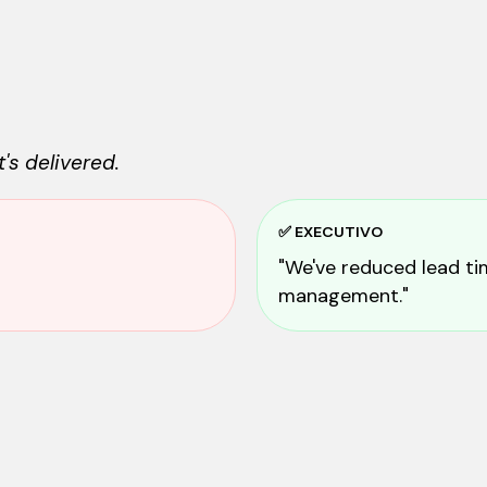
's delivered.
✅ EXECUTIVO
"We've reduced lead ti
management."