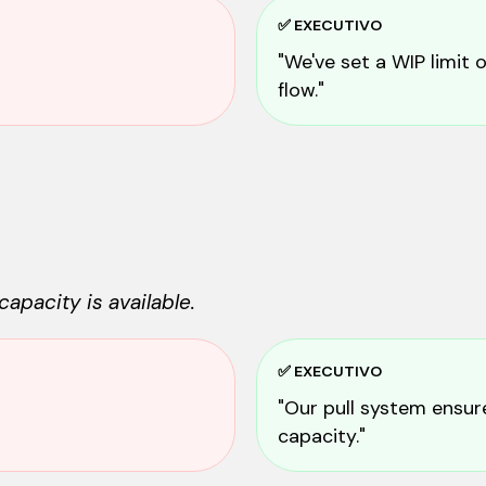
✅ EXECUTIVO
"We've set a WIP limit
flow."
apacity is available.
✅ EXECUTIVO
"Our pull system ensu
capacity."