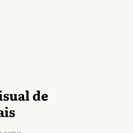
isual de
ais