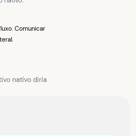
o nativo.
fluxo. Comunicar
eral.
vo nativo diria