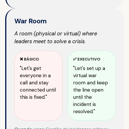
War Room
A room (physical or virtual) where
leaders meet to solve a crisis.
❌ BÁSICO
✅ EXECUTIVO
"Let's get
"Let's set up a
everyone in a
virtual war
call and stay
room and keep
connected until
the line open
this is fixed."
until the
incident is
resolved."