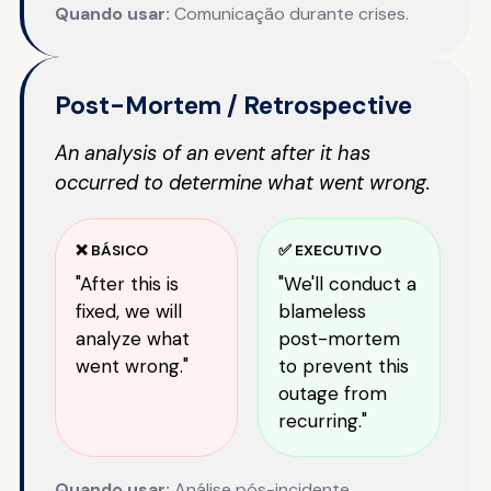
Quando usar:
Comunicação durante crises.
Post-Mortem / Retrospective
An analysis of an event after it has
occurred to determine what went wrong.
❌ BÁSICO
✅ EXECUTIVO
"After this is
"We'll conduct a
fixed, we will
blameless
analyze what
post-mortem
went wrong."
to prevent this
outage from
recurring."
Quando usar:
Análise pós-incidente.