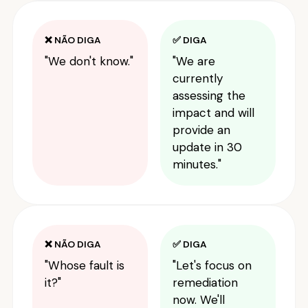
❌ NÃO DIGA
✅ DIGA
"We don't know."
"We are
currently
assessing the
impact and will
provide an
update in 30
minutes."
❌ NÃO DIGA
✅ DIGA
"Whose fault is
"Let's focus on
it?"
remediation
now. We'll