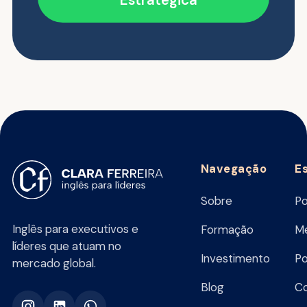
Estratégica
Navegação
E
Sobre
Po
Inglês para executivos e
Formação
Me
líderes que atuam no
Investimento
Po
mercado global.
Blog
C