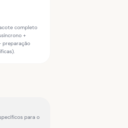
pacote completo
ssíncrono +
 + preparação
ficas).
specíficos para o