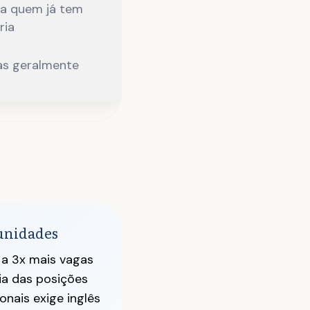
ra quem já tem
ria
as geralmente
tunidades
 a 3x mais vagas
ria das posições
onais exige inglês