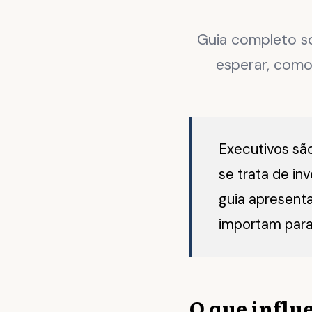
Guia completo so
esperar, como
Executivos sã
se trata de in
guia apresenta
importam para
O que influ