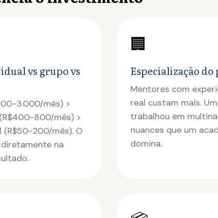
🏢
idual vs grupo vs
Especialização do 
Mentores com experi
real custam mais. Um
.000-3.000/mês) >
trabalhou em multina
 (R$400-800/mês) >
nuances que um aca
al (R$50-200/mês). O
domina.
 diretamente na
ultado.