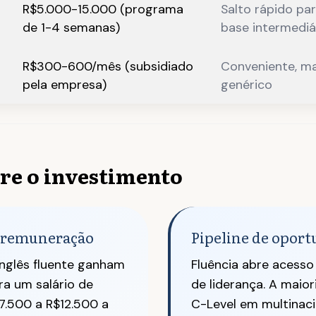
R$5.000-15.000 (programa
Salto rápido pa
de 1-4 semanas)
base intermediá
R$300-600/mês (subsidiado
Conveniente, m
pela empresa)
genérico
re o investimento
e remuneração
Pipeline de opor
nglês fluente ganham
Fluência abre acesso
a um salário de
de liderança. A maio
7.500 a R$12.500 a
C-Level em multinaci