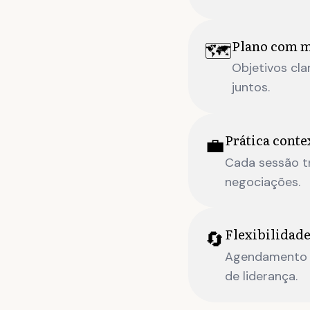
Plano com m
🗺️
Objetivos cl
juntos.
Prática conte
💼
Cada sessão tr
negociações.
Flexibilidade
🔄
Agendamento qu
de liderança.