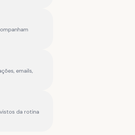
 acompanham
ções, emails,
istos da rotina