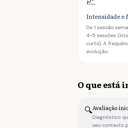
📈
Intensidade e 
De 1 sessão sema
4-5 sessões (int
curto). A frequên
evolução.
O que está 
Avaliação inic
🔍
Diagnóstico qu
seu contexto pr