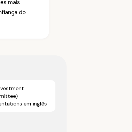
ses mais
nfiança do
Investment
ittee)
entations em inglês