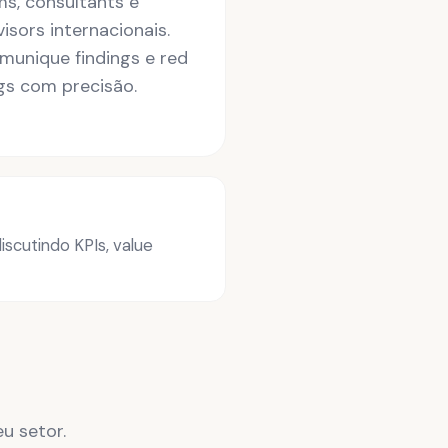
ms, consultants e
isors internacionais.
munique findings e red
ags com precisão.
scutindo KPIs, value
u setor.