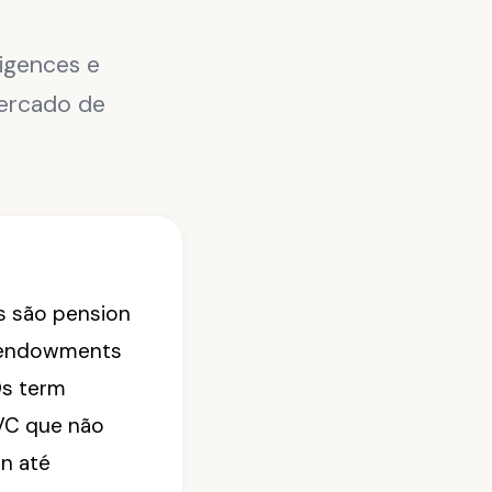
igences e
ercado de
Ps são pension
e endowments
Os term
/VC que não
rn até