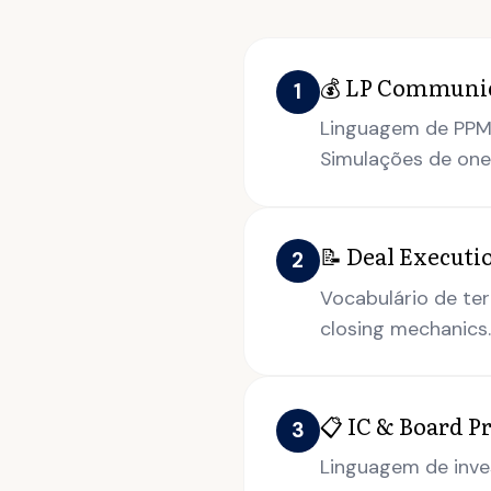
💰 LP Communic
1
Linguagem de PPM, s
Simulações de one
📝 Deal Execut
2
Vocabulário de ter
closing mechanics.
📋 IC & Board P
3
Linguagem de inves