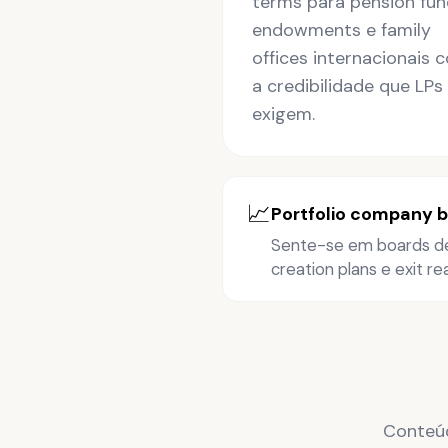
terms para pension fun
endowments e family
offices internacionais 
a credibilidade que LPs
exigem.
📈
Portfolio company 
Sente-se em boards de 
creation plans e exit re
Conteúd