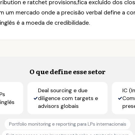
tribution e ratchet provisions,fica excluído dos clo
Em um mercado onde a precisão verbal define a co
 inglês é a moeda de credibilidade.
O que define esse setor
Deal sourcing e due
IC (
Ps
✓
diligence com targets e
✓
Comm
inglês
advisors globais
pres
Portfolio monitoring e reporting para LPs internacionais