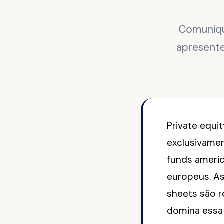
Comuniqu
apresent
Private equi
exclusivamen
funds ameri
europeus. As
sheets são r
domina essa 