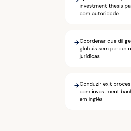
investment thesis pa
com autoridade
Coordenar due dilig
→
globais sem perder 
jurídicas
Conduzir exit proce
→
com investment bank
em inglês