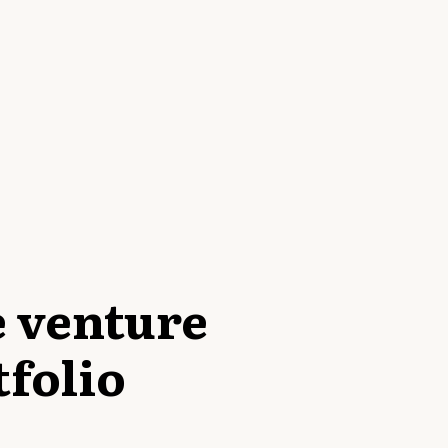
e venture
tfolio