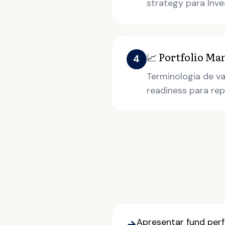
strategy para Inv
📈 Portfolio 
4
Terminologia de va
readiness para rep
Apresentar fund per
→