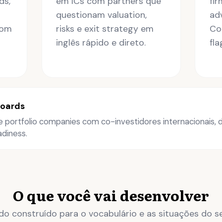
ds,
em ICs com partners que
fir
questionam valuation,
adv
com
risks e exit strategy em
Co
inglês rápido e direto.
fl
boards
portfolio companies com co-investidores internacionais, di
adiness.
O que você vai desenvolver
o construído para o vocabulário e as situações do se