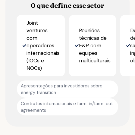
O que define esse setor
Joint
ventures
Reuniões
D
com
técnicas de
d
✓
operadores
✓
E&P com
✓
s
internacionais
equipes
in
(IOCs e
multiculturais
o
NOCs)
Apresentações para investidores sobre
energy transition
Contratos internacionais e farm-in/farm-out
agreements