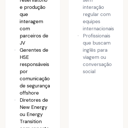
reservatório
sem
e produção
interação
que
regular com
interagem
equipes
com
internacionais
parceiros de
Profissionais
JV
que buscam
Gerentes de
inglês para
HSE
viagem ou
responsáveis
conversação
por
social
comunicação
de segurança
offshore
Diretores de
New Energy
ou Energy
Transition