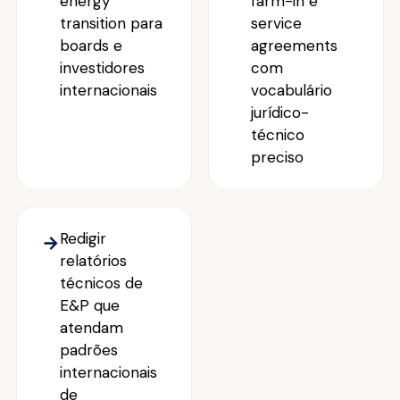
energy
farm-in e
transition para
service
boards e
agreements
investidores
com
internacionais
vocabulário
jurídico-
técnico
preciso
Redigir
→
relatórios
técnicos de
E&P que
atendam
padrões
internacionais
de