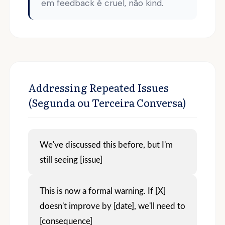
em feedback é cruel, não kind.
Addressing Repeated Issues
(Segunda ou Terceira Conversa)
We've discussed this before, but I'm
still seeing [issue]
This is now a formal warning. If [X]
doesn't improve by [date], we'll need to
[consequence]