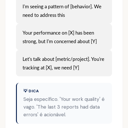
I'm seeing a pattern of [behavior]. We
need to address this
Your performance on [X] has been
strong, but I'm concerned about [Y]
Let's talk about [metric/project]. You're
tracking at [X], we need [Y]
💡 DICA
Seja específico. 'Your work quality' é
vago. 'The last 3 reports had data
errors' é acionável.