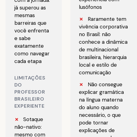
com a jornada:
lusófonos
já superou as
mesmas
✗
Raramente tem
barreiras que
vivência corporativa
você enfrenta
no Brasil: não
e sabe
conhece a dinâmica
exatamente
de multinacional
como navegar
brasileira, hierarquia
cada etapa
local e estilo de
comunicação
LIMITAÇÕES
✗
Não consegue
DO
explicar gramática
PROFESSOR
BRASILEIRO
na língua materna
EXPERIENTE
do aluno quando
necessário, o que
✗
Sotaque
pode tornar
não-nativo:
explicações de
mesmo com