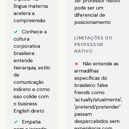
ter professor nativo
língua materna
pode ser um
acelera a
diferencial de
compreensão
posicionamento
✓
Conhece a
LIMITAÇÕES DO
cultura
PROFESSOR
corporativa
NATIVO
brasileira:
entende
✗
Não entende as
hierarquia, estilo
armadilhas
de
específicas do
comunicação
brasileiro: false
indireto e como
friends como
isso colide com
'actually/atualmente',
o business
'pretend/pretender'
English direto
passam
despercebidos sem
✓
Empatia
experiência com