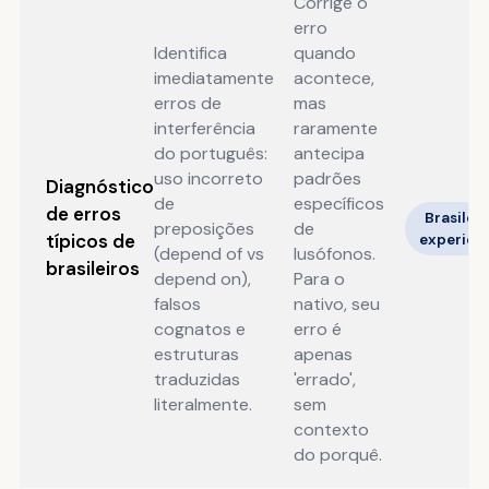
Corrige o
erro
Identifica
quando
imediatamente
acontece,
erros de
mas
interferência
raramente
do português:
antecipa
uso incorreto
padrões
Diagnóstico
de
específicos
de erros
Brasileir
preposições
de
típicos de
experien
(depend of vs
lusófonos.
brasileiros
depend on),
Para o
falsos
nativo, seu
cognatos e
erro é
estruturas
apenas
traduzidas
'errado',
literalmente.
sem
contexto
do porquê.