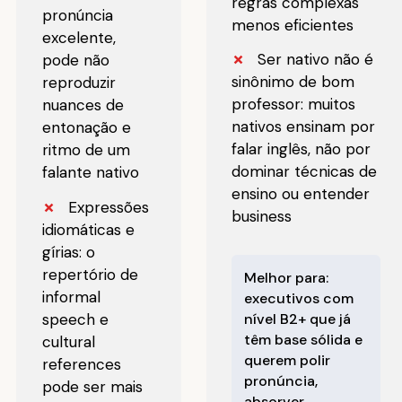
regras complexas
pronúncia
menos eficientes
excelente,
✗
Ser nativo não é
pode não
sinônimo de bom
reproduzir
professor: muitos
nuances de
nativos ensinam por
entonação e
falar inglês, não por
ritmo de um
dominar técnicas de
falante nativo
ensino ou entender
✗
Expressões
business
idiomáticas e
gírias: o
repertório de
Melhor para:
informal
executivos com
nível B2+ que já
speech e
têm base sólida e
cultural
querem polir
references
pronúncia,
pode ser mais
absorver