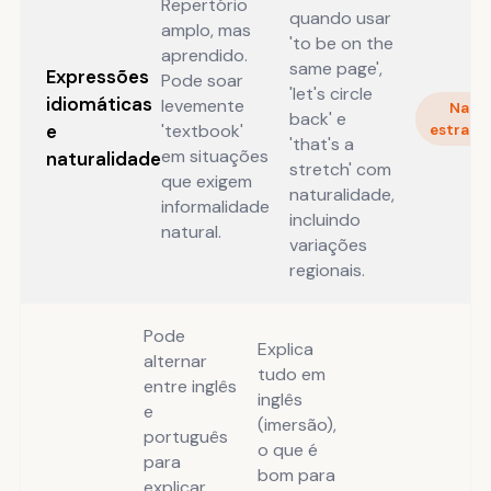
Repertório
quando usar
amplo, mas
'to be on the
aprendido.
same page',
Expressões
Pode soar
'let's circle
idiomáticas
levemente
Nati
back' e
e
'textbook'
estrang
'that's a
em situações
naturalidade
stretch' com
que exigem
naturalidade,
informalidade
incluindo
natural.
variações
regionais.
Pode
Explica
alternar
tudo em
entre inglês
inglês
e
(imersão),
português
o que é
para
bom para
explicar