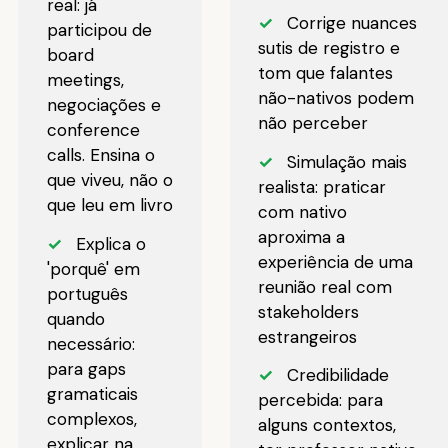
real: já
✓
Corrige nuances
participou de
sutis de registro e
board
tom que falantes
meetings,
não-nativos podem
negociações e
não perceber
conference
calls. Ensina o
✓
Simulação mais
que viveu, não o
realista: praticar
que leu em livro
com nativo
aproxima a
✓
Explica o
experiência de uma
'porquê' em
reunião real com
português
stakeholders
quando
estrangeiros
necessário:
para gaps
✓
Credibilidade
gramaticais
percebida: para
complexos,
alguns contextos,
explicar na