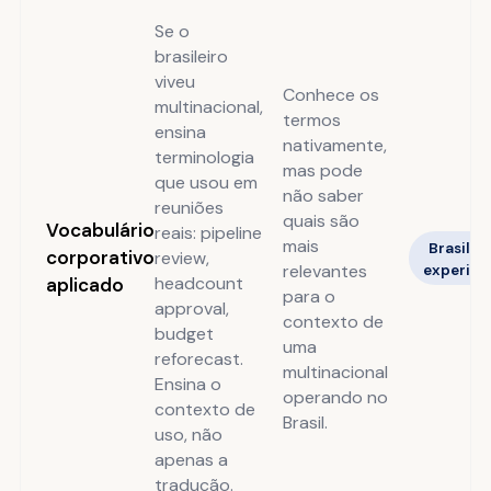
Se o
brasileiro
viveu
Conhece os
multinacional,
termos
ensina
nativamente,
terminologia
mas pode
que usou em
não saber
reuniões
quais são
Vocabulário
reais: pipeline
mais
Brasilei
corporativo
review,
relevantes
experien
headcount
aplicado
para o
approval,
contexto de
budget
uma
reforecast.
multinacional
Ensina o
operando no
contexto de
Brasil.
uso, não
apenas a
tradução.