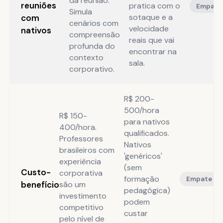
da reunião.
reuniões
pratica com o
Empate
Simula
sotaque e a
com
cenários com
velocidade
nativos
compreensão
reais que vai
profunda do
encontrar na
contexto
sala.
corporativo.
R$ 200-
500/hora
R$ 150-
para nativos
400/hora.
qualificados.
Professores
Nativos
brasileiros com
'genéricos'
experiência
(sem
Custo-
corporativa
formação
Empate
benefício
são um
pedagógica)
investimento
podem
competitivo
custar
pelo nível de