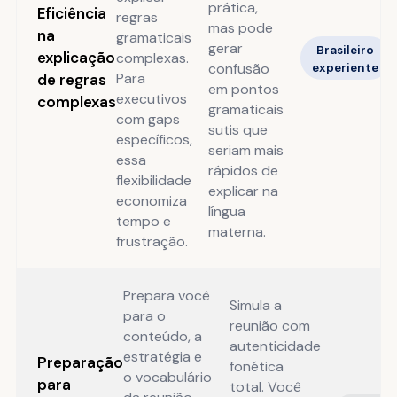
prática,
Eficiência
regras
mas pode
na
gramaticais
gerar
Brasileiro
explicação
complexas.
confusão
experiente
Para
de regras
em pontos
executivos
complexas
gramaticais
com gaps
sutis que
específicos,
seriam mais
essa
rápidos de
flexibilidade
explicar na
economiza
língua
tempo e
materna.
frustração.
Prepara você
Simula a
para o
reunião com
conteúdo, a
autenticidade
estratégia e
Preparação
fonética
o vocabulário
para
total. Você