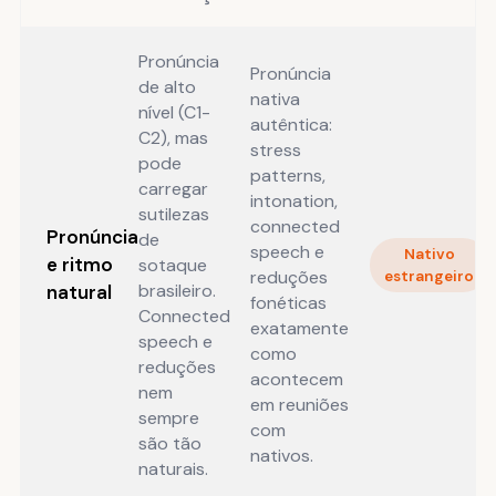
Pronúncia
Pronúncia
de alto
nativa
nível (C1-
autêntica:
C2), mas
stress
pode
patterns,
carregar
intonation,
sutilezas
connected
Pronúncia
de
speech e
Nativo
e ritmo
sotaque
reduções
estrangeiro
brasileiro.
natural
fonéticas
Connected
exatamente
speech e
como
reduções
acontecem
nem
em reuniões
sempre
com
são tão
nativos.
naturais.