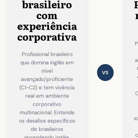
brasileiro
com
experiência
corporativa
P
Profissional brasileiro
a
que domina inglês em
nível
VS
avançado/proficiente
(C1-C2) e tem vivência
O
real em ambiente
corporativo
multinacional. Entende
e
os desafios específicos
de brasileiros
c
aprendendo inglês,