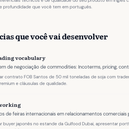
iferenciais técnicos e de qualidade do seu produto em inglês
 e profundidade que você tem em português.
ias que você vai desenvolver
ading vocabulary
em de negociação de commodities: Incoterms, pricing, cont
r contrato FOB Santos de 50 mil toneladas de soja com trade
premium e cláusulas de qualidade.
tworking
s de feiras internacionais em relacionamentos comerciais 
 buyer japonês no estande da Gulfood Dubai, apresentar portf