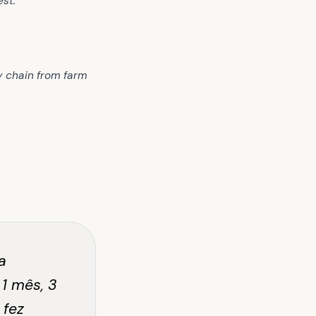
st."
y chain from farm
a
 1 mês, 3
 fez