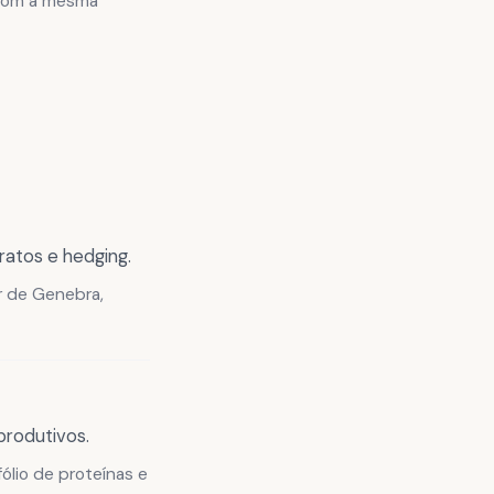
 com a mesma
ratos e hedging.
r de Genebra,
produtivos.
ólio de proteínas e