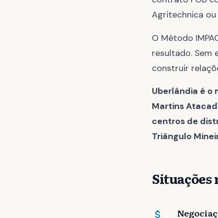
Agritechnica ou
O Método IMPACT
resultado. Sem 
construir relaç
Uberlândia é o 
Martins Atacadi
centros de dist
Triângulo Minei
Situações 
Negociaç