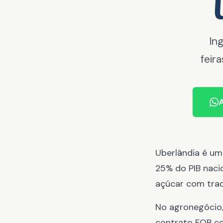
In
feir
A
Uberlândia é um
25% do PIB nacio
açúcar com trad
No agronegócio,
contrato FOB co