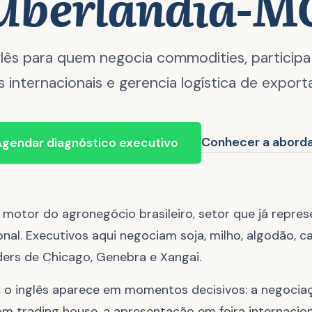
Uberlândia-M
glês para quem negocia commodities, participa
as internacionais e gerencia logística de export
Conhecer a abor
gendar diagnóstico executivo
 motor do agronegócio brasileiro, setor que já repre
nal. Executivos aqui negociam soja, milho, algodão, ca
ers de Chicago, Genebra e Xangai.
 o inglês aparece em momentos decisivos: a negoci
m trading house, a apresentação em feira internacio