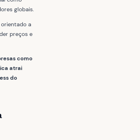
ores globais.
 orientado a
der preços e
mpresas como
ica atrai
ness do
a