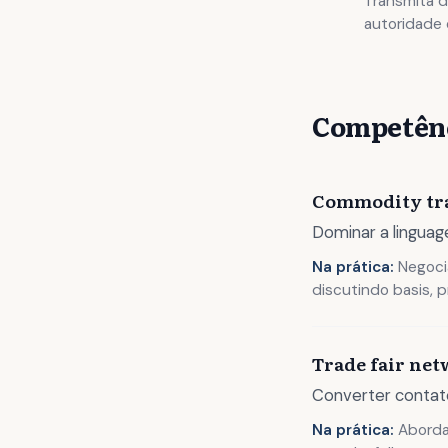
Transmita d
autoridade
Competênc
Commodity tr
Dominar a linguag
Na prática:
Negocia
discutindo basis, 
Trade fair ne
Converter contato
Na prática:
Abordar