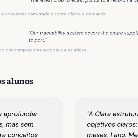
"The latest crop forecast points to a record harve
s e conversas com traders sobre oferta e demanda.
"Our traceability system covers the entire suppl
to port."
do por compradores europeus e asiáticos.
s alunos
a aprofundar
"A Clara estrutur
ês, mas sem
objetivos claros:
ra conceitos
meses, 1 ano. Me