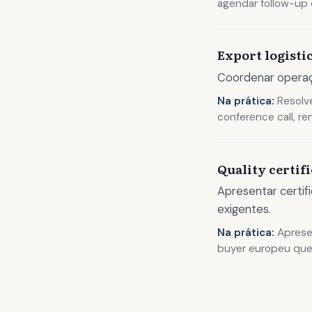
agendar follow-up 
Export logist
Coordenar operaç
Na prática:
Resolve
conference call, r
Quality certif
Apresentar certif
exigentes.
Na prática:
Apresen
buyer europeu que 