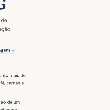
G
 de
ação.
dagem ↓
senta mais de
fé, carnes e
ação de um
nal como