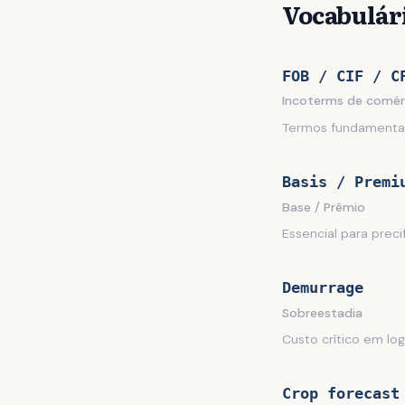
Vocabulári
FOB / CIF / C
Incoterms de comér
Termos fundamentai
Basis / Premi
Base / Prêmio
Essencial para prec
Demurrage
Sobreestadia
Custo crítico em log
Crop forecast