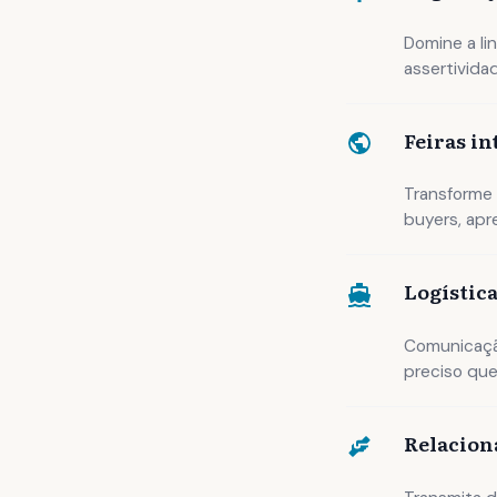
Domine a li
assertivida
Feiras i
Transforme 
buyers, apr
Logístic
Comunicação
preciso qu
Relacion