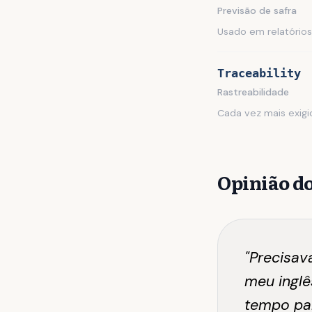
Previsão de safra
Usado em relatório
Traceability
Rastreabilidade
Cada vez mais exigi
Opinião do
"Precisav
meu ingl
tempo pa