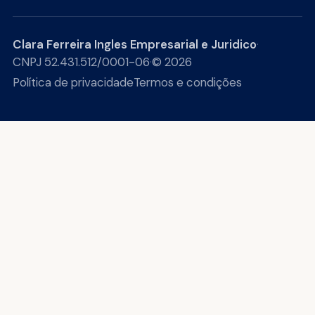
Clara Ferreira Ingles Empresarial e Juridico
·
CNPJ 52.431.512/0001-06
·
© 2026
Política de privacidade
Termos e condições