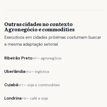
Outras cidades no contexto
Agronegócio e commodities
Executivos em cidades próximas costumam buscar
a mesma adaptação setorial.
Ribeirão Preto
— agronegócio
SP
Uberlândia
— logística
MG
Cuiabá
— soja e commodities
MT
Londrina
— café e soja
PR