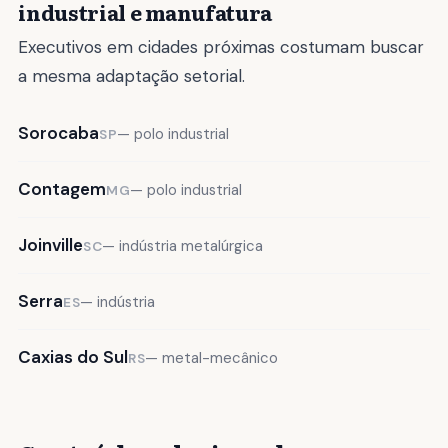
industrial e manufatura
Executivos em cidades próximas costumam buscar
a mesma adaptação setorial.
Sorocaba
— polo industrial
SP
Contagem
— polo industrial
MG
Joinville
— indústria metalúrgica
SC
Serra
— indústria
ES
Caxias do Sul
— metal-mecânico
RS