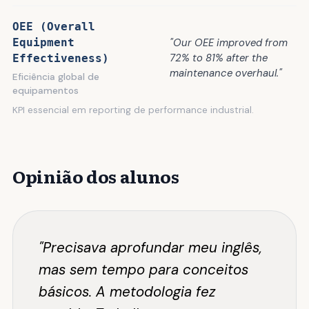
OEE (Overall
"Our OEE improved from
Equipment
72% to 81% after the
Effectiveness)
maintenance overhaul."
Eficiência global de
equipamentos
KPI essencial em reporting de performance industrial.
Opinião dos alunos
"Precisava aprofundar meu inglês,
mas sem tempo para conceitos
básicos. A metodologia fez