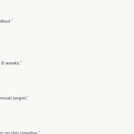
lout."
 6 weeks."
nnual target."
on this timeline."