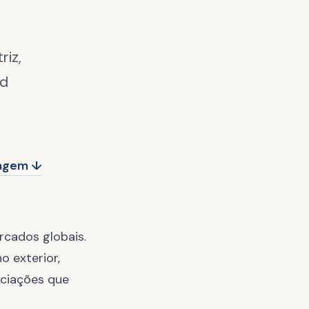
iz,
rd
dagem ↓
rcados globais.
o exterior,
ociações que