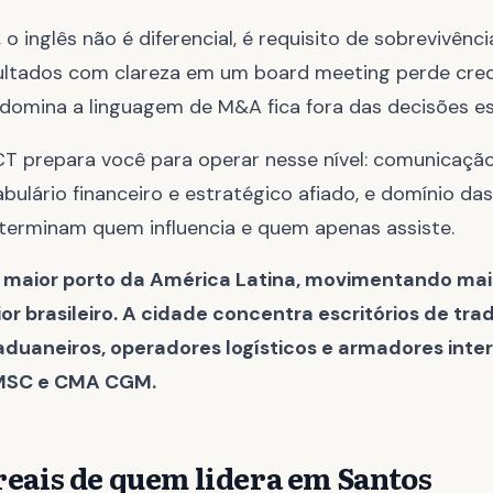
o inglês não é diferencial, é requisito de sobrevivênc
sultados com clareza em um board meeting perde cred
 domina a linguagem de M&A fica fora das decisões es
 prepara você para operar nesse nível: comunicaçã
bulário financeiro e estratégico afiado, e domínio da
eterminam quem influencia e quem apenas assiste.
o maior porto da América Latina, movimentando ma
or brasileiro. A cidade concentra escritórios de tr
duaneiros, operadores logísticos e armadores inte
MSC e CMA CGM.
reais de quem lidera em Santos