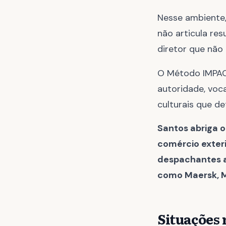
Nesse ambiente, 
não articula re
diretor que não
O Método IMPACT
autoridade, voca
culturais que d
Santos abriga 
comércio exteri
despachantes a
como Maersk, 
Situações 