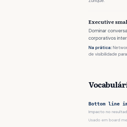
Zurique.
Executive smal
Dominar conversa
corporativos inter
Na prática:
Network
de visibilidade par
Vocabulári
Bottom line i
Impacto no resultad
Usado em board meet