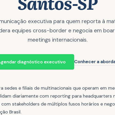
Santos-SP
municação executiva para quem reporta à matr
idera equipes cross-border e negocia em boa
meetings internacionais.
Conhecer a abor
gendar diagnóstico executivo
a sedes e filiais de multinacionais que operam em me
 lidam diariamente com reporting para headquarters n
s com stakeholders de múltiplos fusos horários e neg
ão Brasil.