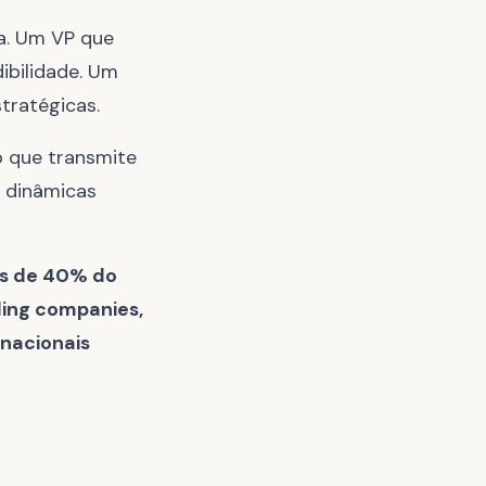
ia. Um VP que
ibilidade. Um
tratégicas.
o que transmite
s dinâmicas
is de 40% do
ading companies,
rnacionais