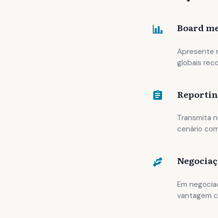
Board me
Apresente r
globais rec
Reportin
Transmita n
cenário com
Negociaç
Em negociaç
vantagem c