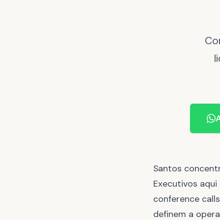
Co
l
A
Santos concentr
Executivos aqui
conference call
definem a operaç