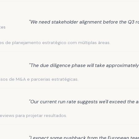
"We need stakeholder alignment before the Q3 rol
tes
es de planejamento estratégico com múltiplas áreas.
"The due diligence phase will take approximately
sos de M&A e parcerias estratégicas.
"Our current run rate suggests we'll exceed the a
eviews para projetar resultados.
"I expect some pushback from the European team 