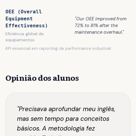
OEE (Overall
"Our OEE improved from
Equipment
72% to 81% after the
Effectiveness)
maintenance overhaul."
Eficiência global de
equipamentos
KPI essencial em reporting de performance industrial.
Opinião dos alunos
"Precisava aprofundar meu inglês,
mas sem tempo para conceitos
básicos. A metodologia fez