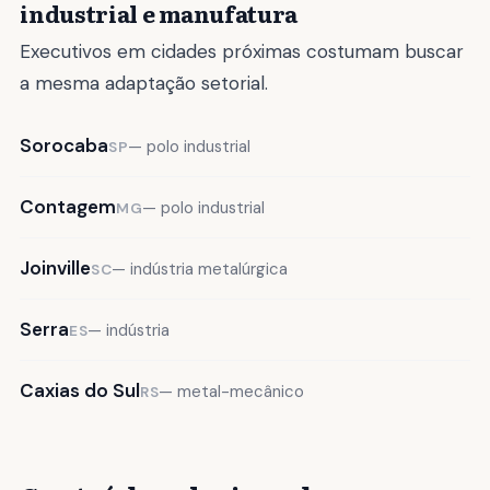
industrial e manufatura
Executivos em cidades próximas costumam buscar
a mesma adaptação setorial.
Sorocaba
— polo industrial
SP
Contagem
— polo industrial
MG
Joinville
— indústria metalúrgica
SC
Serra
— indústria
ES
Caxias do Sul
— metal-mecânico
RS