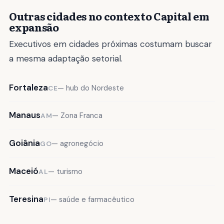
Outras cidades no contexto Capital em
expansão
Executivos em cidades próximas costumam buscar
a mesma adaptação setorial.
Fortaleza
— hub do Nordeste
CE
Manaus
— Zona Franca
AM
Goiânia
— agronegócio
GO
Maceió
— turismo
AL
Teresina
— saúde e farmacêutico
PI