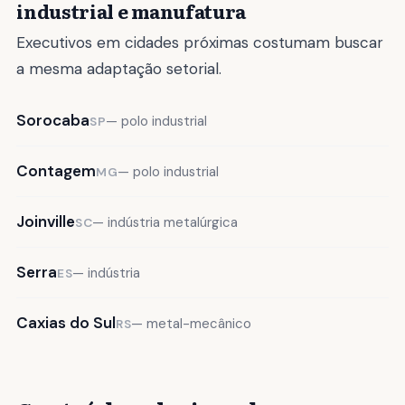
industrial e manufatura
Executivos em cidades próximas costumam buscar
a mesma adaptação setorial.
Sorocaba
— polo industrial
SP
Contagem
— polo industrial
MG
Joinville
— indústria metalúrgica
SC
Serra
— indústria
ES
Caxias do Sul
— metal-mecânico
RS