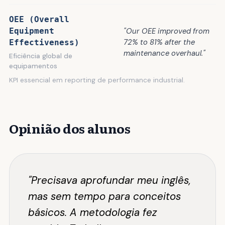
OEE (Overall
"Our OEE improved from
Equipment
72% to 81% after the
Effectiveness)
maintenance overhaul."
Eficiência global de
equipamentos
KPI essencial em reporting de performance industrial.
Opinião dos alunos
"Precisava aprofundar meu inglês,
mas sem tempo para conceitos
básicos. A metodologia fez