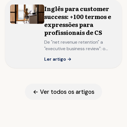
Inglês para customer
success: +100 termos e
expressões para
profissionais de CS
De "net revenue retention" a
"executive business review": o
vocabulário que separa
Ler artigo →
profissionais de CS que operam
em SaaS internacionais de quem
ainda traduz playbooks da matriz.
← Ver todos os artigos