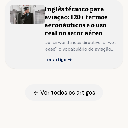
Inglês técnico para
aviação: 120+ termos
aeronáuticos e o uso
real no setor aéreo
De "airworthiness directive" a "wet
lease": o vocabulário de aviação
em inglês que profissionais do
Ler artigo →
setor aéreo precisam dominar
para atuar globalmente.
← Ver todos os artigos