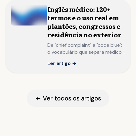
Inglês médico: 120+
termos e o uso real em
plantões, congressos e
residência no exterior
De "chief complaint" a "code blue":
o vocabulário que separa médicos
brasileiros que publicam e
Ler artigo →
apresentam internacionalmente
de quem apenas lê artigos
traduzidos.
← Ver todos os artigos