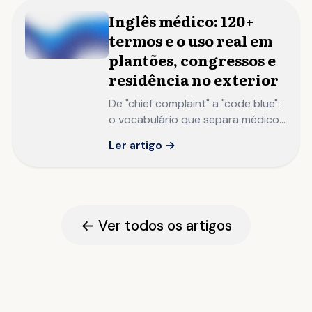
Inglês médico: 120+
termos e o uso real em
plantões, congressos e
residência no exterior
De "chief complaint" a "code blue":
o vocabulário que separa médicos
brasileiros que publicam e
Ler artigo →
apresentam internacionalmente
de quem apenas lê artigos
traduzidos.
← Ver todos os artigos