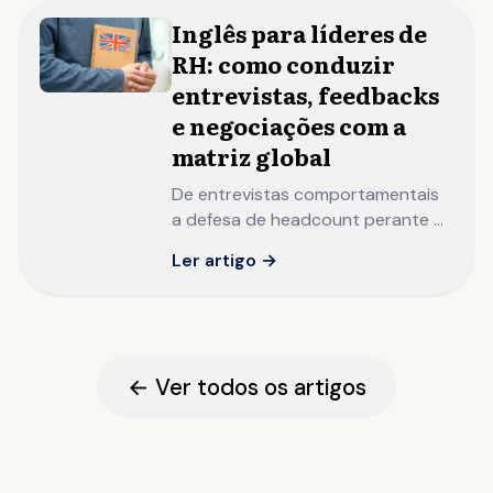
Inglês para líderes de
RH: como conduzir
entrevistas, feedbacks
e negociações com a
matriz global
De entrevistas comportamentais
a defesa de headcount perante a
matriz: o inglês que separa o HRBP
Ler artigo →
local do People Leader com
influência global.
← Ver todos os artigos