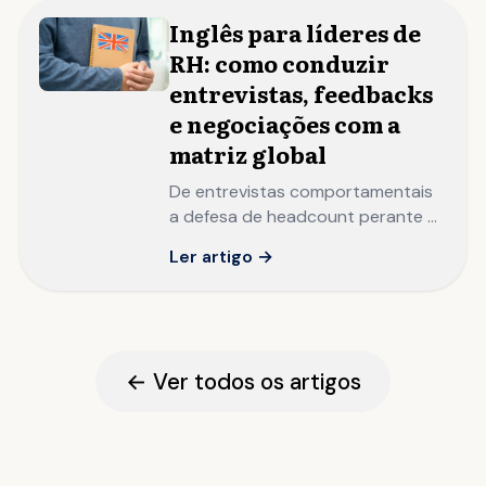
Inglês para líderes de
RH: como conduzir
entrevistas, feedbacks
e negociações com a
matriz global
De entrevistas comportamentais
a defesa de headcount perante a
matriz: o inglês que separa o HRBP
Ler artigo →
local do People Leader com
influência global.
← Ver todos os artigos