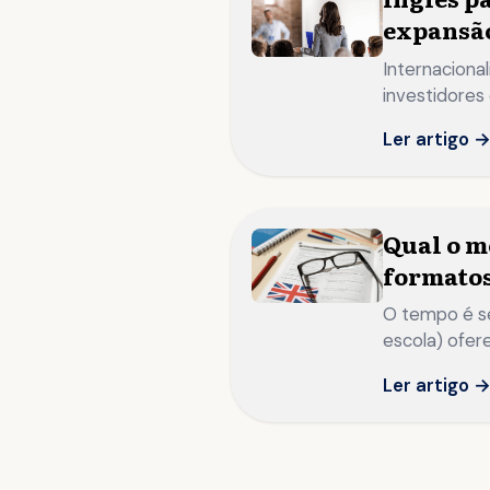
expansão
Internaciona
investidores 
Ler artigo 
Qual o m
formatos
O tempo é se
escola) ofere
Ler artigo 