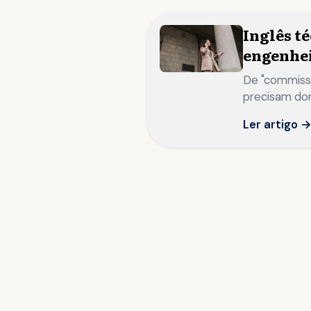
Inglês t
engenhei
De "commissio
precisam dom
Ler artigo 