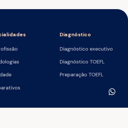
cialidades
Diagnóstico
rofissão
Diagnóstico executivo
ologias
Diagnóstico TOEFL
idade
Preparação TOEFL
arativos
Política de privacidade
Termos e condições