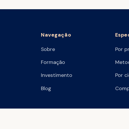
Navegação
Espe
Sobre
Por p
Formação
Metod
Investimento
Por c
Blog
Comp
.431.512/0001-06
·
© 2026