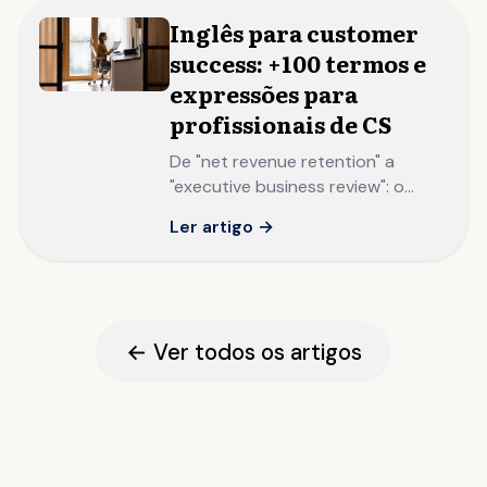
Inglês para customer
success: +100 termos e
expressões para
profissionais de CS
De "net revenue retention" a
"executive business review": o
vocabulário que separa
Ler artigo →
profissionais de CS que operam
em SaaS internacionais de quem
ainda traduz playbooks da matriz.
← Ver todos os artigos