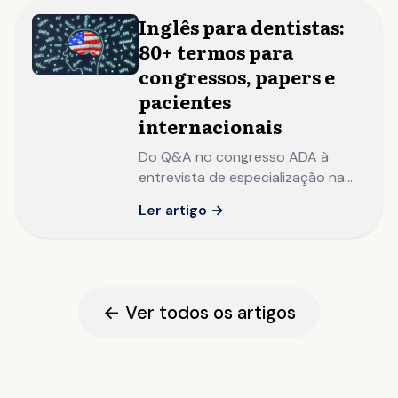
Inglês para dentistas:
80+ termos para
congressos, papers e
pacientes
internacionais
Do Q&A no congresso ADA à
entrevista de especialização na
NYU: o inglês que separa o
Ler artigo →
dentista com habilidade técnica
local do profissional com
reputação internacional.
← Ver todos os artigos