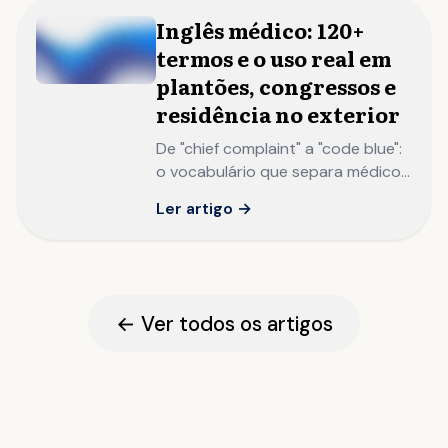
Inglês médico: 120+
termos e o uso real em
plantões, congressos e
residência no exterior
De "chief complaint" a "code blue":
o vocabulário que separa médicos
brasileiros que publicam e
Ler artigo →
apresentam internacionalmente
de quem apenas lê artigos
traduzidos.
← Ver todos os artigos