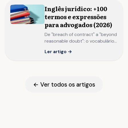
Inglês jurídico: +100
termos e expressões
para advogados (2026)
De "breach of contract" a "beyond
reasonable doubt": o vocabulário
que separa advogados brasileiros
Ler artigo →
que atuam internacionalmente de
quem apenas lê contratos
traduzidos.
← Ver todos os artigos