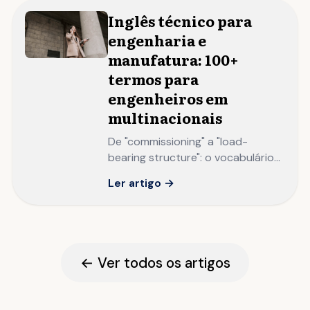
Inglês técnico para
engenharia e
manufatura: 100+
termos para
engenheiros em
multinacionais
De "commissioning" a "load-
bearing structure": o vocabulário
técnico que engenheiros
Ler artigo →
brasileiros precisam dominar para
liderar projetos em multinacionais.
← Ver todos os artigos