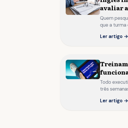
avaliar 
Quem pesquis
que a turma 
Ler artigo 
Treiname
funciona
Todo executi
três semanas
quando o mate
Ler artigo 