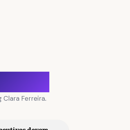
orativo
 Clara Ferreira.
xecutivos devem