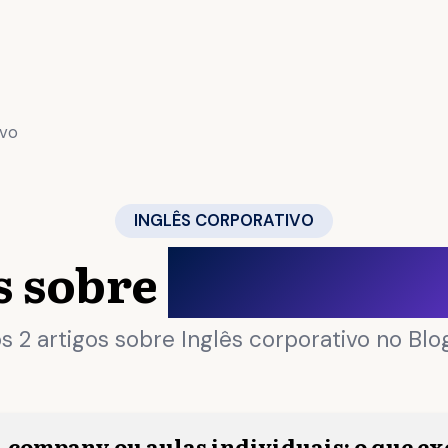
ivo
INGLÊS CORPORATIVO
s sobre
Inglês corp
s 2 artigos sobre Inglês corporativo no Blog
n-company ou aulas individuais: o que e