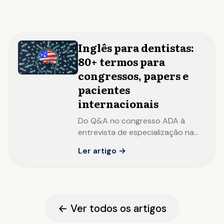
Inglês para dentistas:
80+ termos para
congressos, papers e
pacientes
internacionais
Do Q&A no congresso ADA à
entrevista de especialização na
NYU: o inglês que separa o
Ler artigo →
dentista com habilidade técnica
local do profissional com
reputação internacional.
← Ver todos os artigos