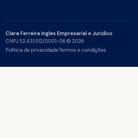
Clara Ferreira Ingles Empresarial e Juridico
·
CNPJ 52.431.512/0001-06
·
© 2026
Política de privacidade
Termos e condições