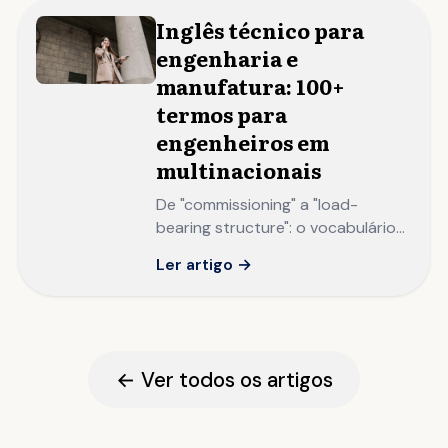
Inglês técnico para
engenharia e
manufatura: 100+
termos para
engenheiros em
multinacionais
De "commissioning" a "load-
bearing structure": o vocabulário
técnico que engenheiros
Ler artigo →
brasileiros precisam dominar para
liderar projetos em multinacionais.
← Ver todos os artigos