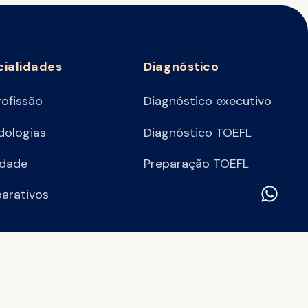
cialidades
Diagnóstico
rofissão
Diagnóstico executivo
ologias
Diagnóstico TOEFL
idade
Preparação TOEFL
arativos
Política de privacidade
Termos e condições