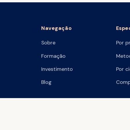
Navegação
Espe
Sobre
Por p
Formação
Metod
Investimento
Por c
Blog
Comp
.431.512/0001-06
·
© 2026