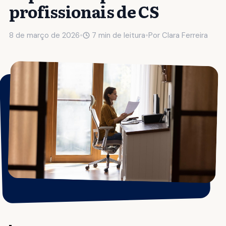
profissionais de CS
8 de março de 2026
•
7 min de leitura
•
Por
Clara Ferreira