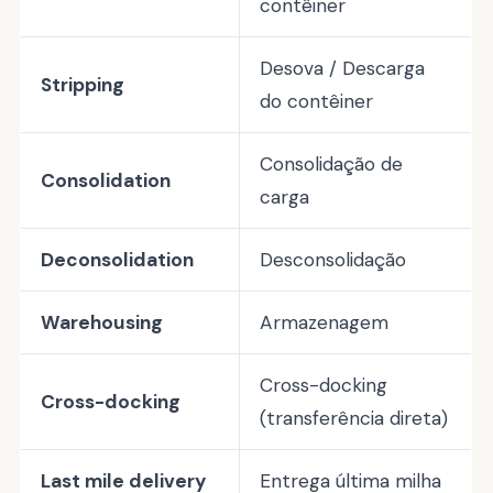
contêiner
Desova / Descarga
Stripping
do contêiner
Consolidação de
Consolidation
carga
Deconsolidation
Desconsolidação
Warehousing
Armazenagem
Cross-docking
Cross-docking
(transferência direta)
Last mile delivery
Entrega última milha