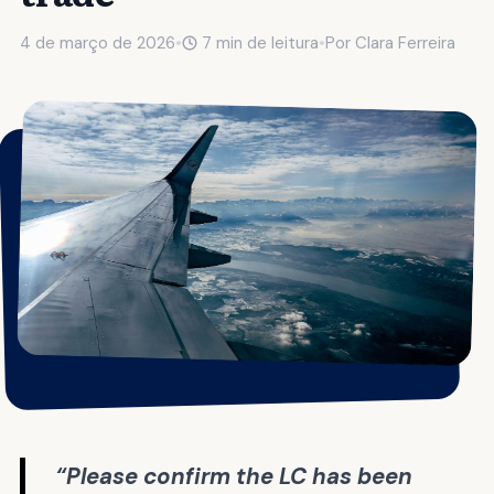
4 de março de 2026
•
7 min de leitura
•
Por
Clara Ferreira
“Please confirm the LC has been