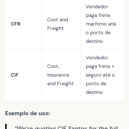
Vendedor
paga frete
Cost and
CFR
marítimo até
Freight
o porto de
destino
Vendedor
Cost,
paga frete +
CIF
Insurance
seguro até o
and Freight
porto de
destino
Exemplo de uso:
“We’re quoting CIF Santos for the full